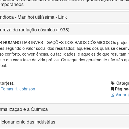
emporâneos
dioca - Manihot utilíssima - Link
tureza da radiação cósmica (1935)
 HUMANO DAS INVESTIGAÇÕES DOS BAIOS CÓSMICOS Os projectos de
ses segundo o valor social dos resultados; aqueles dos quais se de
so conforto, conveniências, ou facilidades, e aqueles de que resultam 
nte em cada fase da vida prática. Os segundos geralmente não são ap
eal.
or(es):
Catego
Tomas H. Johnson
Página(
Ver art
rmalização e a Química
icionamento das indústrias