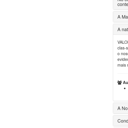
cont
A Man
A na
VALOB
clas-
o nos
evide
mais r
Aut
A No
Cond