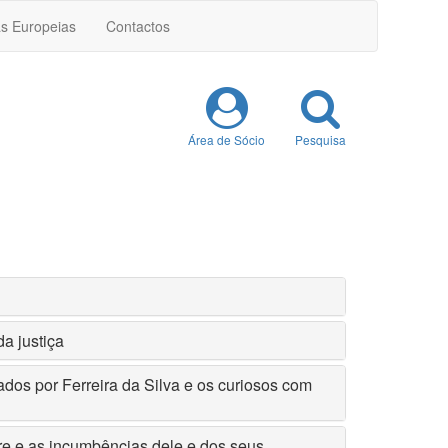
as Europeias
Contactos
Área de Sócio
Pesquisa
a justiça
ados por Ferreira da Silva e os curiosos com
tre e as incumbências dele e dos seus