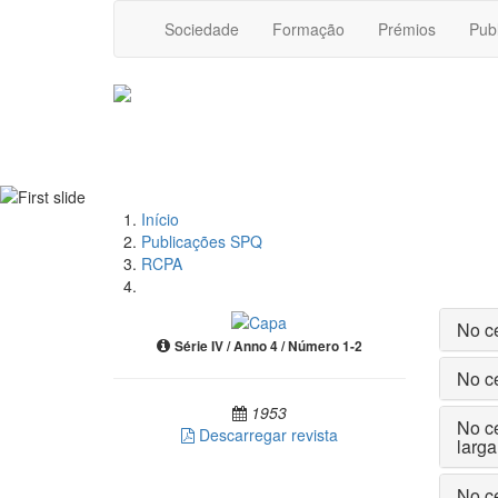
Sociedade
Formação
Prémios
Pub
Início
Publicações SPQ
RCPA
No ce
Série IV / Anno 4 / Número 1-2
No ce
1953
No ce
Descarregar revista
larga
No ce