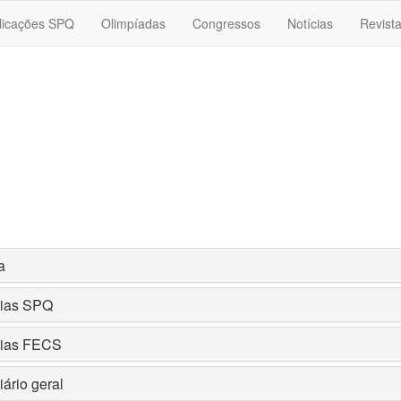
licações SPQ
Olimpíadas
Congressos
Notícias
Revist
a
cias SPQ
cias FECS
iário geral