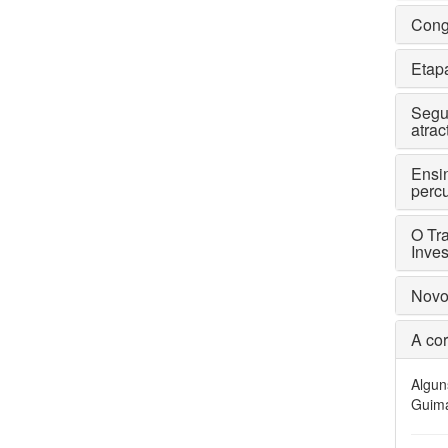
Cong
Etapa
Segur
atrac
Ensi
perc
O Tra
Inve
Novo
A cor
Algun
Guim