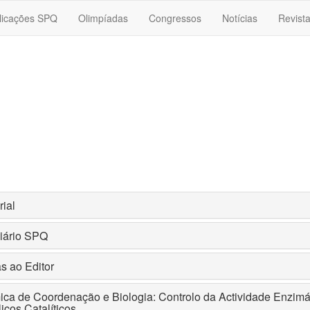
licações SPQ
Olimpíadas
Congressos
Notícias
Revist
rial
ciário SPQ
s ao Editor
ica de Coordenação e Biologia: Controlo da Actividade Enzimá
icos Catalíticos