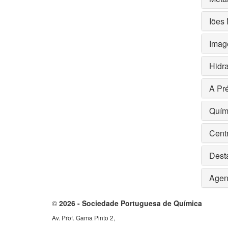
Iões 
Imag
Hidr
A Pr
Quím
Centr
Dest
Agen
©
2026 - Sociedade Portuguesa de Química
Av. Prof. Gama Pinto 2,