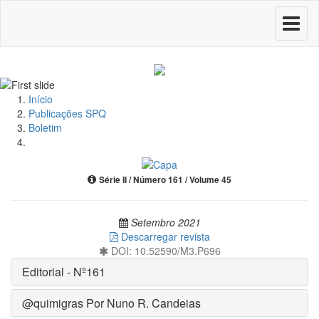
Toggle
navigati
Início
Publicações SPQ
Boletim
Série II / Número 161 / Volume 45
Setembro 2021
Descarregar revista
DOI: 10.52590/M3.P696
Editorial - Nº161
@quimigras Por Nuno R. Candeias