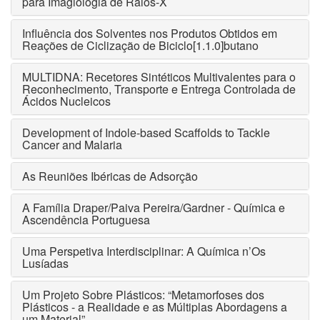
para Imagiologia de Raios-X
Influência dos Solventes nos Produtos Obtidos em
Reações de Ciclização de Biciclo[1.1.0]butano
MULTIDNA: Recetores Sintéticos Multivalentes para o
Reconhecimento, Transporte e Entrega Controlada de
Ácidos Nucleicos
Development of Indole-based Scaffolds to Tackle
Cancer and Malaria
As Reuniões Ibéricas de Adsorção
A Família Draper/Paiva Pereira/Gardner - Química e
Ascendência Portuguesa
Uma Perspetiva Interdisciplinar: A Química n’Os
Lusíadas
Um Projeto Sobre Plásticos: “Metamorfoses dos
Plásticos - a Realidade e as Múltiplas Abordagens a
um Material”