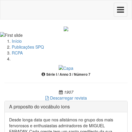
Toggle
navigati
Início
Publicações SPQ
RCPA
Série I / Anno 3 / Número 7
1907
Descarregar revista
A proposito do vocábulo ions
Desde longa data que nos alistámos no grupo dos mais
fervorosos e enthusiastas admiradores de MIGUEL
FARADAY. Cada crente tem um santo predilecto da sua