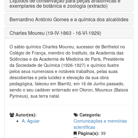
Líquidos de conservação para peças anatómicas e
exemplares de botânica e zoologia (extracto)
Bernardino António Gomes e a química dos alcalóides
Charles Moureu (19-IV-1863 - 16-VI-1929)
O sábio químico Charles Moureu, sucessor de Berthelot no
Colégio de França, membro do Instituto, da Academia das
Sciências e da Academia de Medicina de Paris, Presidente
da Sociedade de Química (1926-1927) e químico ilustre
pelos seus numerosos e notáveis trabalhos, pelas suas
descobertas e pela lucidez e elevação da sua obra
pedagógica, faleceu em Biarritz, em 16 de Junho passado,
sendo o seu cadáver enterrado em Oloron, Moureux (Baixos
Pyrineus), sua terra natal.
Autor(es):
Categoria:
A. Aguiar
Comunicações e memórias
scientíficas
Página(s):
39