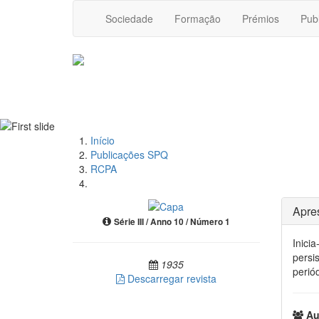
Sociedade
Formação
Prémios
Pub
Início
Publicações SPQ
RCPA
Apre
Série III / Anno 10 / Número 1
Inici
persi
1935
perió
Descarregar revista
Aut