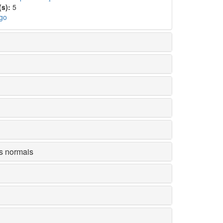
s):
5
igo
us normais