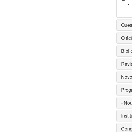
Ques
O áci
Bibli
Revis
Novos
Progr
«Nou
Insti
Cong