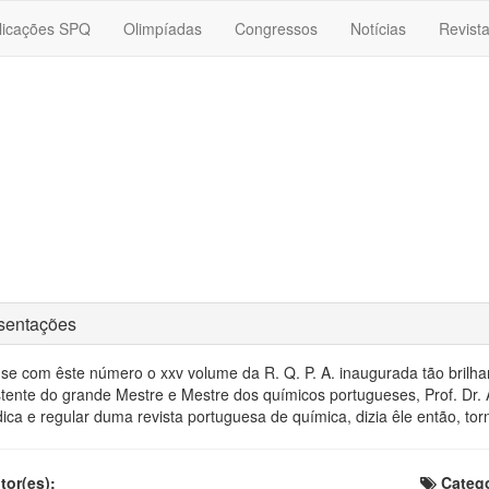
licações SPQ
Olimpíadas
Congressos
Notícias
Revist
sentações
a-se com êste número o xxv volume da R. Q. P. A. inaugurada tão bril
stente do grande Mestre e Mestre dos químicos portugueses, Prof. Dr. 
dica e regular duma revista portuguesa de química, dizia êle então, t
or(es):
Catego