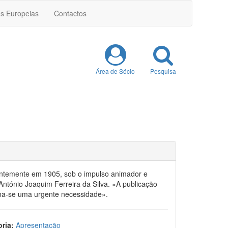
as Europeias
Contactos
Área de Sócio
Pesquisa
hantemente em 1905, sob o impulso animador e
António Joaquim Ferreira da Silva. «A publicação
orna-se uma urgente necessidade».
ria:
Apresentação