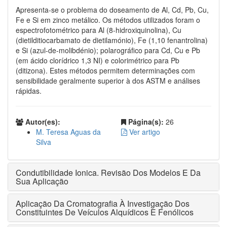
Apresenta-se o problema do doseamento de Al, Cd, Pb, Cu,
Fe e Si em zinco metálico. Os métodos utilizados foram o
espectrofotométrico para Al (8-hidroxiquinolina), Cu
(dietilditiocarbamato de dietilamónio), Fe (1,10 fenantrolina)
e Si (azul-de-molibdénio); polarográfico para Cd, Cu e Pb
(em ácido clorídrico 1,3 NI) e colorimétrico para Pb
(ditizona). Estes métodos permitem determinações com
sensibilidade geralmente superior à dos ASTM e análises
rápidas.
Autor(es):
Página(s):
26
M. Teresa Aguas da
Ver artigo
Silva
Condutibilidade Ionica. Revisão Dos Modelos E Da
Sua Aplicação
Aplicação Da Cromatografia À Investigação Dos
Constituintes De Veículos Alquídicos E Fenólicos