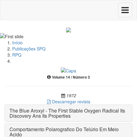
Toggle
navigati
Início
Publicações SPQ
RPQ
Volume 14 / Número 3
1972
Descarregar revista
The Blue Aroxyl - The First Stable Oxygen Radical Its
Discovery Ans Its Properties
Comportamento Polarografico Do Telúrio Em Meio
Acido