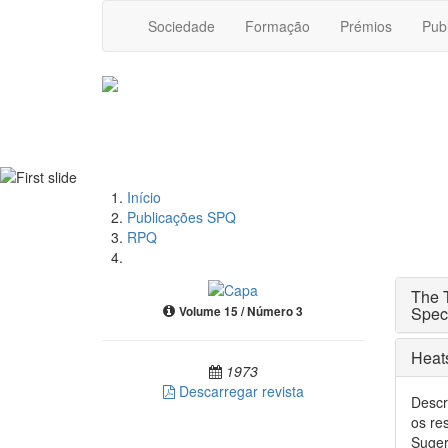
Sociedade
Formação
Prémios
Pub
Início
Publicações SPQ
RPQ
The T
Spec
Volume 15 / Número 3
Heats
1973
Descarregar revista
Descr
os re
Suger