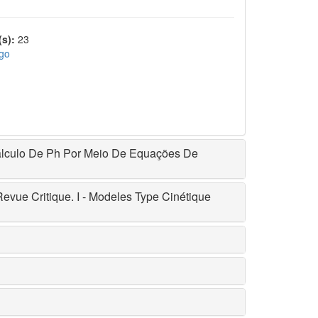
s):
23
igo
álculo De Ph Por Meio De Equações De
ue Critique. I - Modeles Type Cinétique