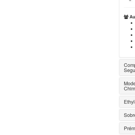
Aut
Comp
Segu
Mode
Chim
Ethy
Sobr
Prém