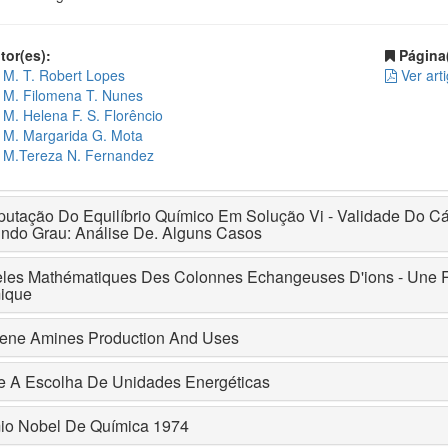
or(es):
Página(
M. T. Robert Lopes
Ver art
M. Filomena T. Nunes
M. Helena F. S. Florêncio
M. Margarida G. Mota
M.Tereza N. Fernandez
utação Do Equilíbrio Químico Em Solução Vi - Validade Do C
ndo Grau: Análise De. Alguns Casos
les Mathématiques Des Colonnes Echangeuses D'ions - Une Rev
ique
lene Amines Production And Uses
e A Escolha De Unidades Energéticas
io Nobel De Química 1974