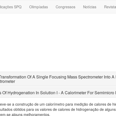
licações SPQ
Olimpíadas
Congressos
Notícias
Revist
ransformation Of A Single Focusing Mass Spectrometer Into A
trometer
 Of Hydrogenation In Solution I - A Calorimeter For Semimicro
eve-se a construção de um calorímetro para medição de calores de h
sultados obtidos para os valores de calores de hidrogenação de algun
em-se alguns melhoramentos.