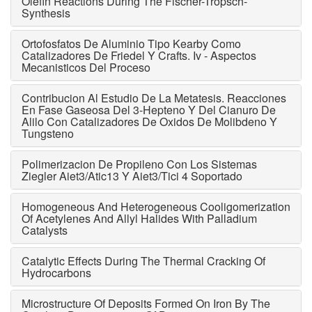
Olefin Reactions During The Fischer-Tropsch-
Synthesis
Ortofosfatos De Aluminio Tipo Kearby Como
Catalizadores De Friedel Y Crafts. Iv - Aspectos
Mecanisticos Del Proceso
Contribucion Al Estudio De La Metatesis. Reacciones
En Fase Gaseosa Del 3-Hepteno Y Del Cianuro De
Alilo Con Catalizadores De Oxidos De Molibdeno Y
Tungsteno
Polimerizacion De Propileno Con Los Sistemas
Ziegler Aiet3/Atic13 Y Aiet3/Tici 4 Soportado
Homogeneous And Heterogeneous Cooligomerization
Of Acetylenes And Allyl Halides With Palladium
Catalysts
Catalytic Effects During The Thermal Cracking Of
Hydrocarbons
Microstructure Of Deposits Formed On Iron By The