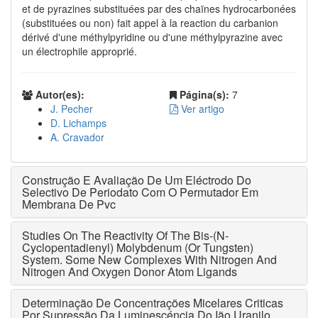
et de pyrazines substituées par des chaïnes hydrocarbonées
(substituées ou non) fait appel à la reaction du carbanion
dérivé d'une méthylpyridine ou d'une méthylpyrazine avec
un électrophile approprié.
Autor(es):
Página(s):
7
J. Pecher
Ver artigo
D. Lichamps
A. Cravador
Construção E Avaliação De Um Eléctrodo Do
Selectivo De Periodato Com O Permutador Em
Membrana De Pvc
Studies On The Reactivity Of The Bis-(N-
Cyclopentadienyl) Molybdenum (Or Tungsten)
System. Some New Complexes With Nitrogen And
Nitrogen And Oxygen Donor Atom Ligands
Determinação De Concentrações Micelares Criticas
Por Supressão Da Luminescéncia Do Ião Uranilo