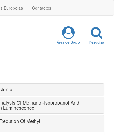
as Europeias
Contactos
Área de Sócio
Pesquisa
lorito
Analysis Of Methanol-Isopropanol And
On Luminescence
Redution Of Methyl