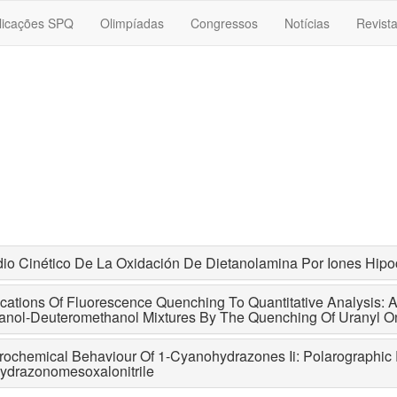
licações SPQ
Olimpíadas
Congressos
Notícias
Revist
io Cinético De La Oxidación De Dietanolamina Por Iones Hipoc
cations Of Fluorescence Quenching To Quantitative Analysis: 
anol-Deuteromethanol Mixtures By The Quenching Of Uranyl 
rochemical Behaviour Of 1-Cyanohydrazones Ii: Polarographic 
hydrazonomesoxalonitrile