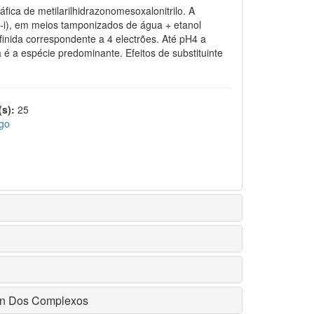
ica de metilarilhidrazonomesoxalonitrilo. A
Ia-i), em meios tamponizados de água + etanol
nida correspondente a 4 electrões. Até pH4 a
 a espécie predominante. Efeitos de substituinte
s):
25
igo
ion Dos Complexos