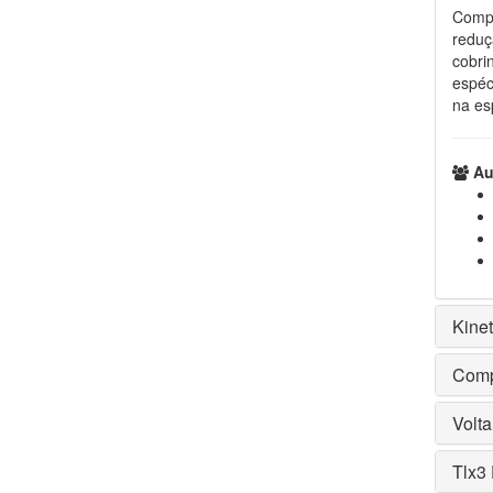
Compo
reduç
cobri
espéc
na es
Aut
Kine
Comp
Volta
Tlx3 