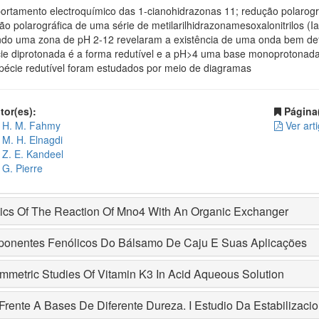
rtamento electroquímico das 1-cianohidrazonas 11; redução polarográf
ão polarográfica de uma série de metilarilhidrazonamesoxalonitrilos (
ndo uma zona de pH 2-12 revelaram a existência de uma onda bem defi
ie diprotonada é a forma redutível e a pH>4 uma base monoprotonada é
pécie redutível foram estudados por meio de diagramas
or(es):
Página(
H. M. Fahmy
Ver art
M. H. Elnagdi
Z. E. Kandeel
G. Pierre
tics Of The Reaction Of Mno4 With An Organic Exchanger
onentes Fenólicos Do Bálsamo De Caju E Suas Aplicações
mmetric Studies Of Vitamin K3 In Acid Aqueous Solution
Frente A Bases De Diferente Dureza. I Estudio Da Estabilizac