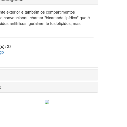
ente exterior e também os compartimentos
 se convencionou chamar "bicamada lipídica" que é
os anfifílicos, geralmente fosfolípidos, mas
s):
33
igo
s