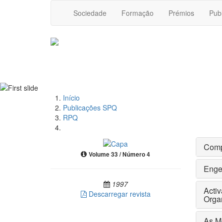
Sociedade
Formação
Prémios
Pub
Início
Publicações SPQ
RPQ
Comp
Volume 33 / Número 4
Enge
1997
Acti
Descarregar revista
Orga
As M