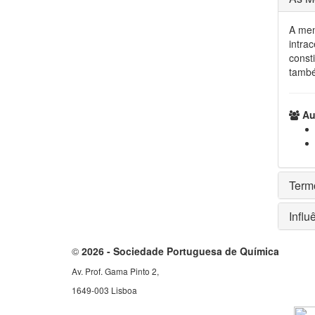
A mem
intra
const
també
Aut
Term
Infl
©
2026 - Sociedade Portuguesa de Química
Av. Prof. Gama Pinto 2,
1649-003 Lisboa