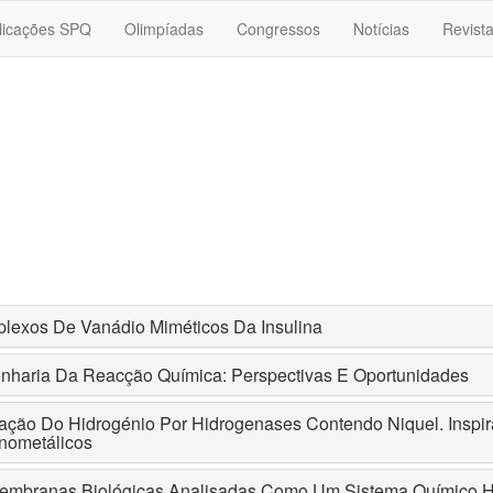
licações SPQ
Olimpíadas
Congressos
Notícias
Revist
lexos De Vanádio Miméticos Da Insulina
nharia Da Reacção Química: Perspectivas E Oportunidades
vação Do Hidrogénio Por Hidrogenases Contendo Niquel. Inspir
nometálicos
embranas Biológicas Analisadas Como Um Sistema Químico 