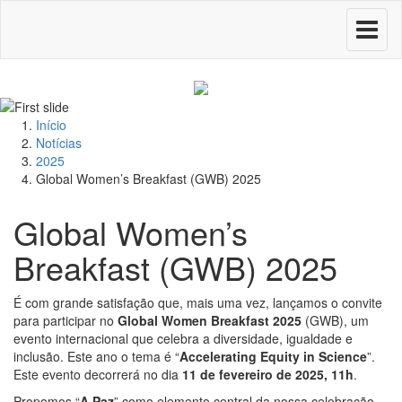
Toggle
navigati
Início
Notícias
2025
Global Women’s Breakfast (GWB) 2025
Global Women’s
Breakfast (GWB) 2025
É com grande satisfação que, mais uma vez, lançamos o convite
para participar no
Global Women Breakfast 2025
(GWB), um
evento internacional que celebra a diversidade, igualdade e
inclusão. Este ano o tema é “
Accelerating Equity in Science
”.
Este evento decorrerá no dia
11 de fevereiro de 2025, 11h
.
Propomos “
A Paz
” como elemento central da nossa celebração