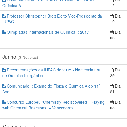
Química A
12
Professor Christopher Brett Eleito Vice-Presidente da
Dia
IUPAC
12
Olimpíadas Internacionais de Química :: 2017
Dia
06
Junho
(3 Notícias)
Recomendações da IUPAC de 2005 - Nomenclatura
Dia
de Química Inorgânica
29
Comunicado :: Exame de Física e Química A do 11º
Dia
Ano
21
Concurso Europeu “Chemistry Rediscovered – Playing
Dia
with Chemical Reactions” – Vencedores
08
Maio