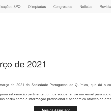
licações SPQ
Olimpíadas
Congressos
Notícias
Revist
rço de 2021
e março de 2021 da Sociedade Portuguesa de Química, que dá a c
lguma informação pertinente com os sócios, envie um email para soc
ados assim como a informação profissional e académica através da áre
Área de Associado