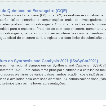
o de Químicos no Estrangeiro (GQE)
 Químicos no Estrangeiro (GQE) da SPQ irá realizar-se virtualmente 
arão lições plenárias e comunicações orais de investigadores 
dades profissionais no estrangeiro. O programa incluirá ainda comun
tidos para o encontro. Pretende-se com este encontro: aumentar a visi
 no estrangeiro; bem como promover as interações com os membros
ngua oficial do encontro será a inglesa e a data limite da submissão
ium on Synthesis and Catalysis 2021 (ISySyCat2021)
esso Internacional Symposium on Synthesis and Catalysis (ISySyCa
setembro 2021. Terá como tema principal a síntese e a catálise no mei
oradores plenários de vários países, ambos académicos e indústrias,
os e avaliados pela comissão científica, 54 comunicações flash (flas
rão prémios para as melhores apresentações.