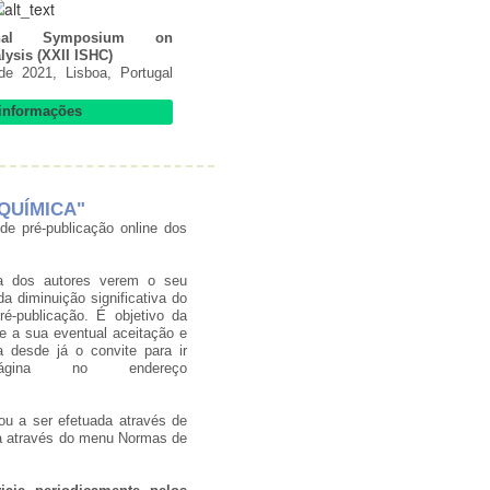
ional Symposium on
ysis (XXII ISHC)
e 2021, Lisboa, Portugal
informações
 "QUÍMICA"
e pré-publicação online dos
va dos autores verem o seu
a diminuição significativa do
-publicação. É objetivo da
e a sua eventual aceitação e
 desde já o convite para ir
ágina no endereço
ou a ser efetuada através de
da através do menu Normas de