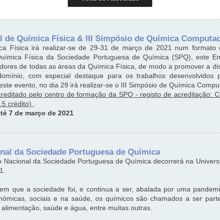
l de Química Física & III Simpósio de Química Computac
a Física irá realizar-se de 29-31 de março de 2021 num formato d
Química Física da Sociedade Portuguesa de Química (SPQ), este En
igadores de todas as áreas da Química Física, de modo a promover a d
omínio, com especial destaque para os trabalhos desenvolvidos p
este evento, no dia 29 irá realizar-se o III Simpósio de Química Compu
creditado pelo centro de formação da SPQ - registo de acreditação:
.5 crédito)
.
té 7 de março de 2021
onal da Sociedade Portuguesa de Química
o Nacional da Sociedade Portuguesa de Química decorrerá na Univer
1.
m que a sociedade foi, e continua a ser, abalada por uma pande
nómicas, sociais e na saúde, os químicos são chamados a ser part
 alimentação, saúde e água, entre muitas outras.