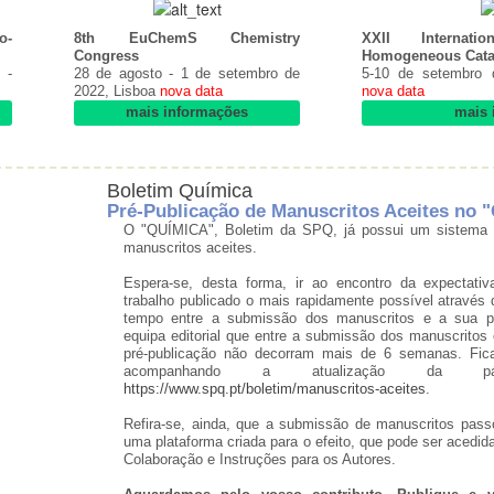
o-
8th EuChemS Chemistry
XXII Internat
Congress
Homogeneous Catal
 -
28 de agosto - 1 de setembro de
5-10 de setembro d
2022, Lisboa
nova data
nova data
mais informações
mais 
Boletim Química
Pré-Publicação de Manuscritos Aceites no
O "QUÍMICA", Boletim da SPQ, já possui um sistema d
manuscritos aceites.
Espera-se, desta forma, ir ao encontro da expectati
trabalho publicado o mais rapidamente possível através d
tempo entre a submissão dos manuscritos e a sua pré
equipa editorial que entre a submissão dos manuscritos 
pré-publicação não decorram mais de 6 semanas. Fica
acompanhando a atualização da p
https://www.spq.pt/boletim/manuscritos-aceites
.
Refira-se, ainda, que a submissão de manuscritos pass
uma plataforma criada para o efeito, que pode ser acedi
Colaboração e Instruções para os Autores.