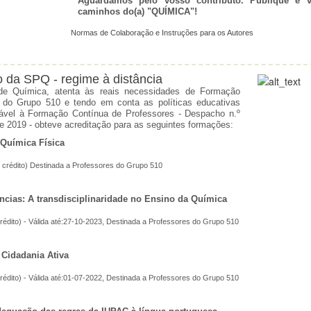
Aguardamos pelo vosso contributo. Publique e vi
caminhos do(a) "QUÍMICA"!
Normas de Colaboração e Instruções para os Autores
 da SPQ - regime à distância
de Química, atenta às reais necessidades de Formação
s do Grupo 510 e tendo em conta as políticas educativas
ável à Formação Contínua de Professores - Despacho n.º
de 2019 - obteve acreditação para as seguintes formações:
 Química Física
 crédito)
Destinada a Professores do Grupo 510
ncias: A transdisciplinaridade no Ensino da Química
rédito) - Válida até:27-10-2023,
Destinada a Professores do Grupo 510
Cidadania Ativa
rédito) - Válida até:01-07-2022,
Destinada a Professores do Grupo 510