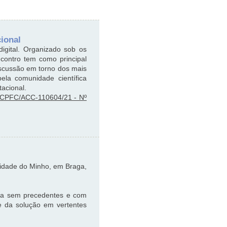
ional
igital. Organizado sob os
contro tem como principal
iscussão em torno dos mais
ela comunidade científica
tacional.
 CCPFC/ACC-110604/21 - Nº
sidade do Minho, em Braga,
mia sem precedentes e com
e da solução em vertentes