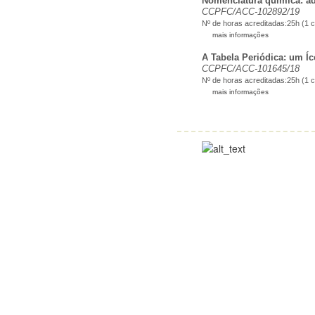
Nomenclatura química: ad
CCPFC/ACC-102892/19
Nº de horas acreditadas:25h (1 c
mais informações
A Tabela Periódica: um Í
CCPFC/ACC-101645/18
Nº de horas acreditadas:25h (1 c
mais informações