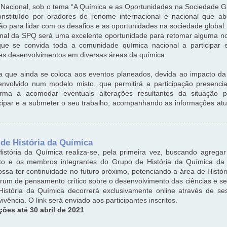
 Nacional, sob o tema “A Química e as Oportunidades na Sociedade G
onstituído por oradores de renome internacional e nacional que ab
ão para lidar com os desafios e as oportunidades na sociedade global.
onal da SPQ será uma excelente oportunidade para retomar alguma no
 que se convida toda a comunidade química nacional a participar e 
tes desenvolvimentos em diversas áreas da química.
 que ainda se coloca aos eventos planeados, devida ao impacto d
nvolvido num modelo misto, que permitirá a participação presenci
orma a acomodar eventuais alterações resultantes da situação 
cipar e a submeter o seu trabalho, acompanhando as informações at
 de História da Química
stória da Química realiza-se, pela primeira vez, buscando agregar
ito e os membros integrantes do Grupo de História da Química da
ssa ter continuidade no futuro próximo, potenciando a área de Históri
fórum de pensamento crítico sobre o desenvolvimento das ciências e s
História da Química decorrerá exclusivamente online através de 
vência. O link será enviado aos participantes inscritos.
es até 30 abril de 2021