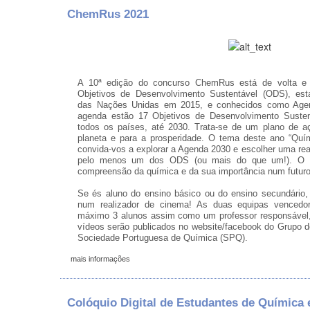
ChemRus 2021
A 10ª edição do concurso ChemRus está de volta e
Objetivos de Desenvolvimento Sustentável (ODS), est
das Nações Unidas em 2015, e conhecidos como Agen
agenda estão 17 Objetivos de Desenvolvimento Susten
todos os países, até 2030. Trata-se de um plano de a
planeta e para a prosperidade. O tema deste ano “Qu
convida-vos a explorar a Agenda 2030 e escolher uma re
pelo menos um dos ODS (ou mais do que um!). O ob
compreensão da química e da sua importância num futuro
Se és aluno do ensino básico ou do ensino secundário,
num realizador de cinema! As duas equipas vencedo
máximo 3 alunos assim como um professor responsável,
vídeos serão publicados no website/facebook do Grupo 
Sociedade Portuguesa de Química (SPQ).
mais informações
Colóquio Digital de Estudantes de Química