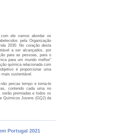
 com ele vamos abordar os
abelecidos pela Organização
da 2030. No coração desta
tável a ser alcançados, por
ção para as pessoas, para o
ímica para um mundo melhor”
ação química relacionada com
jetivo é proporcionar uma
 mais sustentável.
 não percas tempo e torna-te
ras, contendo cada uma no
 serão premiadas e todos os
de Químicos Jovens (GQJ) da
 em Portugal 2021