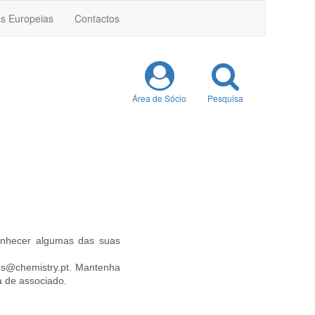
as Europeias
Contactos
Área de Sócio
Pesquisa
onhecer algumas das suas
ios@chemistry.pt. Mantenha
a de associado.