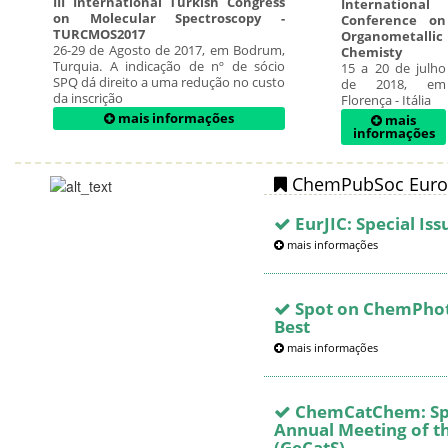
III International Turkish Congress
International
on Molecular Spectroscopy -
Conference on
TURCMOS2017
Organometallic
26-29 de Agosto de 2017, em Bodrum,
Chemisty
Turquia. A indicação de nº de sócio
15 a 20 de julho
SPQ dá direito a uma redução no custo
de 2018, em
da inscrição
Florença - Itália
mais informações
mais
informações
ChemPubSoc Euro
EurJIC: Special Is
mais informações
Spot on ChemPhot
Best
mais informações
ChemCatChem: Spec
Annual Meeting of t
(GeCatS)