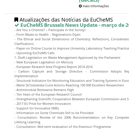
mais informações
Atualizações das Notícias da EuCheMS
EuCheMS Brussels News Update - março de 
- Are You a Chemist? – Participate in the Survey!
- From Waste to Health – Registrations Open
- The Ethical and Social Dimensions of Chemistry: Reflections, Considerati
Clarifications
- Paper on Online Course to Improve University Laboratory Teaching Practice
- Upcoming EuCheMS Calls
?- Draft Legislation on Waste Management Approved by the Parliament
- New European Legislation on Mercury
- European Research Area Progress Report 2014-2016
- Carbon Capture and Storage Directive – Commission Adopts Re
Implementation
- Structural Indicators for Monitoring Education and Training Systems in Eur
- Marie Sk?odowska-Curie Actions Reaching 100 000 Excellent Researchers
- Antimicrobial Resistance Remains High
- Ten Years of the European Research Council
- Strengthening Scientific Cooperation Between European Commission and S
- 2017 EU Prize for Women Innovators
- Support for Innovative SMEs
- Information on Some Chemicals Still to be Provided
- Consultation: Review of the 2006 Recommendation on Key Compete
Lifelong Learning
- Consultation: Mid-term evaluation of the Erasmus+ Programme