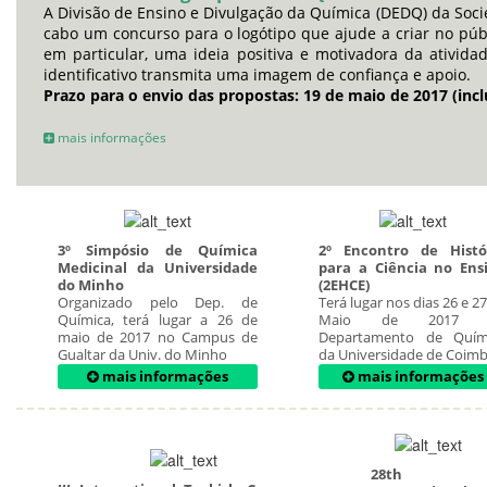
A Divisão de Ensino e Divulgação da Química (DEDQ) da Soc
cabo um concurso para o logótipo que ajude a criar no pú
em particular, uma ideia positiva e motivadora da ativid
identificativo transmita uma imagem de confiança e apoio.
Prazo para o envio das propostas: 19 de maio de 2017 (incl
mais informações
3º Simpósio de Química
2º Encontro de Histó
Medicinal da Universidade
para a Ciência no Ens
do Minho
(2EHCE)
Organizado pelo Dep. de
Terá lugar nos dias 26 e 2
Química, terá lugar a 26 de
Maio de 2017 
maio de 2017 no Campus de
Departamento de Quím
Gualtar da Univ. do Minho
da Universidade de Coim
mais informações
mais informações
28th