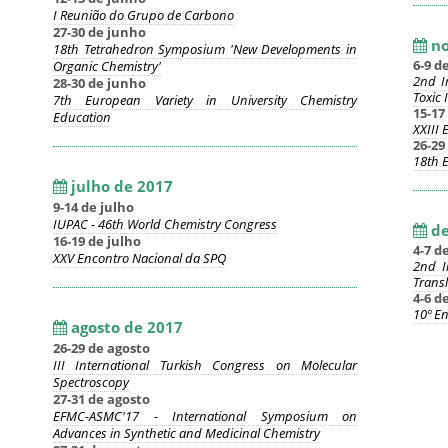
I Reunião do Grupo de Carbono
27-30 de junho
no
18th Tetrahedron Symposium 'New Developments in
6-9 
Organic Chemistry'
2nd I
28-30 de junho
Toxic
7th European Variety in University Chemistry
15-1
Education
XXIII
26-2
18th 
julho de 2017
9-14 de julho
IUPAC - 46th World Chemistry Congress
de
16-19 de julho
4-7 d
XXV Encontro Nacional da SPQ
2nd I
Transl
4-6 d
10º E
agosto de 2017
26-29 de agosto
III International Turkish Congress on Molecular
Spectroscopy
27-31 de agosto
EFMC-ASMC'17 - International Symposium on
Advances in Synthetic and Medicinal Chemistry