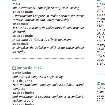
4-7 d
maio
III I
5th International Contest for Note by Note Cooking
2017
17-20 de maio
5-8 d
II International Congress in Health Sciences Research:
Inter
Towards Innovation and Entrepreneurship
2017
19 de maio
11-13
6º Encontro Nacional de Utilizadores de Radiação de
12º E
Sincrotrão
Glúci
26-28 de maio
11-13
2º Encontro de História da Ciência no Ensino
6th I
26 de maio
Biode
3º Simpósio de Química Medicinal da Universidade
18-21
do Minho
III I
and N
20-22
5º En
junho de 2017
8-9 de junho
2nd Doctoral Congress in Engineering
8-13 de junho
ou
16th International Photodynamic Association World
4-6 d
Congress
XIXth
12-15 de junho
22-27
2nd Internacional Caparica Conference in Antibiotic
2017 
Resistance 2017
12-13 de junho