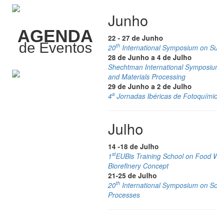
Junho
AGENDA
22 - 27 de Junho
de Eventos
th
20
International Symposium on Sur
28 de Junho a 4 de Julho
Shechtman International Symposium
and Materials Processing
29 de Junho a 2 de Julho
a
4
Jornadas Ibéricas de Fotoquími
Julho
14 -18 de Julho
st
1
EUBis Training School on Food W
Biorefinery Concept
21-25 de Julho
th
20
International Symposium on So
Processes