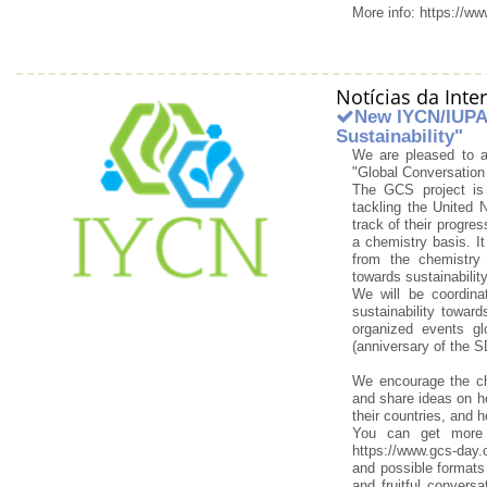
More info: https://w
Notícias da Int
New IYCN/IUPAC
Sustainability"
We are pleased to a
"Global Conversation 
The GCS project is 
tackling the United
track of their progre
a chemistry basis. I
from the chemistry e
towards sustainabilit
We will be coordina
sustainability towa
organized events g
(anniversary of the 
We encourage the ch
and share ideas on 
their countries, and
You can get more i
https://www.gcs-day.
and possible formats
and fruitful convers