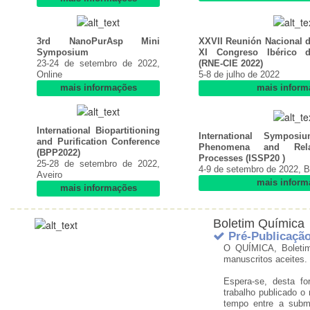
3rd NanoPurAsp Mini
XXVII Reunión Nacional d
Symposium
XI Congreso Ibérico d
23-24 de setembro de 2022,
(RNE-CIE 2022)
Online
5-8 de julho de 2022
mais informações
mais inform
International Biopartitioning
International Symposi
and Purification Conference
Phenomena and Relat
(BPP2022)
Processes (ISSP20 )
25-28 de setembro de 2022,
4-9 de setembro de 2022, 
Aveiro
mais inform
mais informações
Boletim Química
Pré-Publicação
O QUÍMICA, Boletim
manuscritos aceites.
Espera-se, desta f
trabalho publicado o
tempo entre a subm