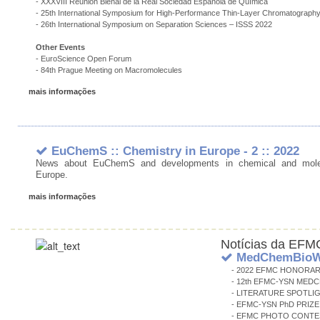
- XXXVIII Reunión Bienal de la Real Sociedad Española de Química
- 25th International Symposium for High-Performance Thin-Layer Chromatograph
- 26th International Symposium on Separation Sciences – ISSS 2022
Other Events
- EuroScience Open Forum
- 84th Prague Meeting on Macromolecules
mais informações
EuChemS :: Chemistry in Europe - 2 :: 2022
News about EuChemS and developments in chemical and molec
Europe.
mais informações
Notícias da EFM
MedChemBioWat
- 2022 EFMC HONORA
- 12th EFMC-YSN MED
- LITERATURE SPOTLI
- EFMC-YSN PhD PRIZ
- EFMC PHOTO CONTE