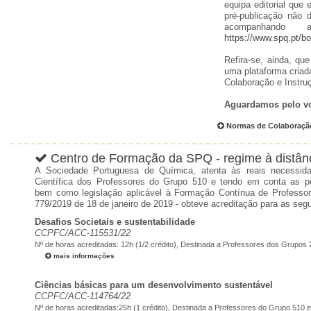
equipa editorial que
pré-publicação não 
acompanhando
https://www.spq.pt/b
Refira-se, ainda, q
uma plataforma criad
Colaboração e Instru
Aguardamos pelo vo
Normas de Colaboração
Centro de Formação da SPQ - regime à distân
A Sociedade Portuguesa de Química, atenta às reais necessi
Científica dos Professores do Grupo 510 e tendo em conta as po
bem como legislação aplicável à Formação Contínua de Professor
779/2019 de 18 de janeiro de 2019 - obteve acreditação para as seg
Desafios Societais e sustentabilidade
CCPFC/ACC-115531/22
Nº de horas acreditadas: 12h (1/2 crédito),
Destinada a Professores dos Grupos 2
mais informações
Ciências básicas para um desenvolvimento sustentável
CCPFC/ACC-114764/22
Nº de horas acreditadas:25h (1 crédito),
Destinada a Professores do Grupo 510 e