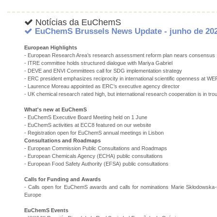
Notícias da EuChemS
EuChemS Brussels News Update - junho de 20
European Highlights
- European Research Area’s research assessment reform plan nears consensus
- ITRE committee holds structured dialogue with Mariya Gabriel
- DEVE and ENVI Committees call for SDG implementation strategy
- ERC president emphasizes reciprocity in international scientific openness at WEF
- Laurence Moreau appointed as ERC’s executive agency director
- UK chemical research rated high, but international research cooperation is in tro
What's new at EuChemS
- EuChemS Executive Board Meeting held on 1 June
- EuChemS activities at ECC8 featured on our website
- Registration open for EuChemS annual meetings in Lisbon
Consultations and Roadmaps
- European Commission Public Consultations and Roadmaps
- European Chemicals Agency (ECHA) public consultations
- European Food Safety Authority (EFSA) public consultations
Calls for Funding and Awards
- Calls open for EuChemS awards and calls for nominations Marie Skłodowska-C
Europe
EuChemS Events