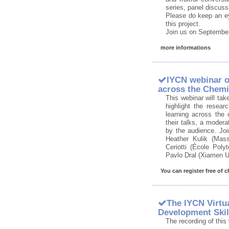
series, panel discus
Please do keep an e
this project.
Join us on September
more informations
IYCN webinar on
across the Chemi
This webinar will tak
highlight the resear
learning across the 
their talks, a moder
by the audience. Join
Heather Kulik (Mass
Ceriotti (École Pol
Pavlo Dral (Xiamen Un
You can register free of c
The IYCN Virtu
Development Skil
The recording of this