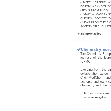
- MEET HERBERT W
DORTMUND AND TU D
- NEWS FROM THE DIV
- #MedChemCASES - S
CHEMICAL SOCIETY (
- NEWS FROM THE BI
SOCIETY OF CHEMISTR
mais informações
Chemistry Eur
The Chemistry Europ
journals of the Eur
(EFMC).
Evolving from the alr
collaboration agreem
ChemMedChem and Ch
authors, and early-c
chemistry and chemic
Submissions are enc
mais informações