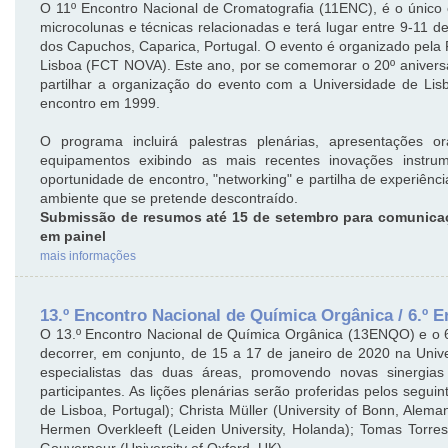
O 11º Encontro Nacional de Cromatografia (11ENC), é o único 
microcolunas e técnicas relacionadas e terá lugar entre 9-11
dos Capuchos, Caparica, Portugal. O evento é organizado pela
Lisboa (FCT NOVA). Este ano, por se comemorar o 20º aniversá
partilhar a organização do evento com a Universidade de Lis
encontro em 1999.
O programa incluirá palestras plenárias, apresentações 
equipamentos exibindo as mais recentes inovações instru
oportunidade de encontro, "networking" e partilha de experiênc
ambiente que se pretende descontraído.
Submissão de resumos até 15 de setembro para comunicaç
em painel
mais informações
13.º Encontro Nacional de Química Orgânica / 6.º 
O 13.º Encontro Nacional de Química Orgânica (13ENQO) e o 6
decorrer, em conjunto, de 15 a 17 de janeiro de 2020 na Uni
especialistas das duas áreas, promovendo novas sinergia
participantes. As lições plenárias serão proferidas pelos segui
de Lisboa, Portugal); Christa Müller (University of Bonn, Ale
Hermen Overkleeft (Leiden University, Holanda); Tomas Torr
Gouverneur (University of Oxford, UK).