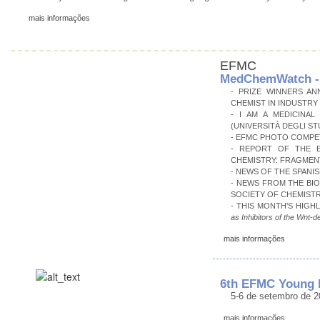
mais informações
EFMC
MedChemWatch - 
- PRIZE WINNERS A
CHEMIST IN INDUSTRY
- I AM A MEDICINAL
(UNIVERSITÀ DEGLI STU
- EFMC PHOTO COMPET
- REPORT OF THE E
CHEMISTRY: FRAGMEN
- NEWS OF THE SPANI
- NEWS FROM THE BI
SOCIETY OF CHEMISTR
- THIS MONTH’S HIGH
as Inhibitors of the Wnt
mais informações
6th EFMC Young 
5-6 de setembro de 2
mais informações