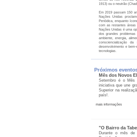
1913) ou o neutrão (Chad
Em 2019 passam 150 ano
Nações Unidas proclamo
Periódica, enquanto ícon
com as restantes áreas 
Nações Unidas é uma opor
dos grandes problemas 
ambiente, energia, ali
consciencialização d
desenvolvimento e bem-e
tecnologias.
Próximos evento
Mês dos Novos E
Setembro é o Mês 
iniciativa que une g
Superior na realizaç
país!.
mais informações
"O Bairro da Tab
Durante o mês de s