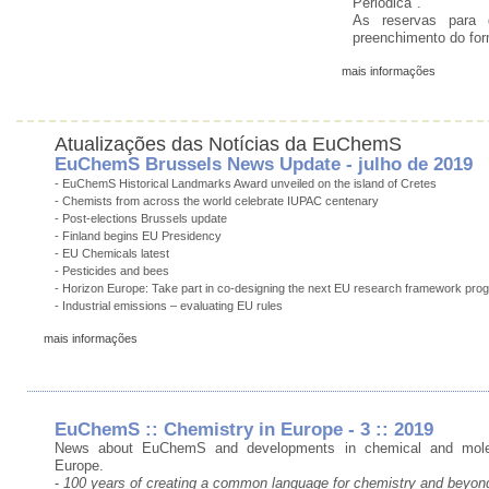
Periódica".
As reservas para 
preenchimento do for
mais informações
Atualizações das Notícias da EuChemS
EuChemS Brussels News Update - julho de 2019
- EuChemS Historical Landmarks Award unveiled on the island of Cretes
- Chemists from across the world celebrate IUPAC centenary
- Post-elections Brussels update
- Finland begins EU Presidency
- EU Chemicals latest
- Pesticides and bees
- Horizon Europe: Take part in co-designing the next EU research framework pr
- Industrial emissions – evaluating EU rules
mais informações
EuChemS :: Chemistry in Europe - 3 :: 2019
News about EuChemS and developments in chemical and molec
Europe.
-
100 years of creating a common language for chemistry and beyon