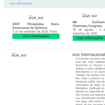
mais informações
8th EuChem
XXIV Olimpíadas Ibero-
Chemistry Congress
Americanas de Química
30 de agosto - 3 
7-15 de setembro de 2019, Porto
setembro de 2020
mais informações
mais informações
Ano Internacional
O Conceito de átomo (do 
uma das mais brilhant
Demócrito, os “átomos” 
atribuiu a cada substânc
descobertos e se acumu
“famílias” de átomos com
lítio, sódio e potássio o
Newlands (1863) são diss
sistemática de todos os
Mendeleev publicada no
alemão na Zeitschrift fü
não só pela sua natureza
sua classificação perió
dos quais sete viriam a
temos de nos recordar 