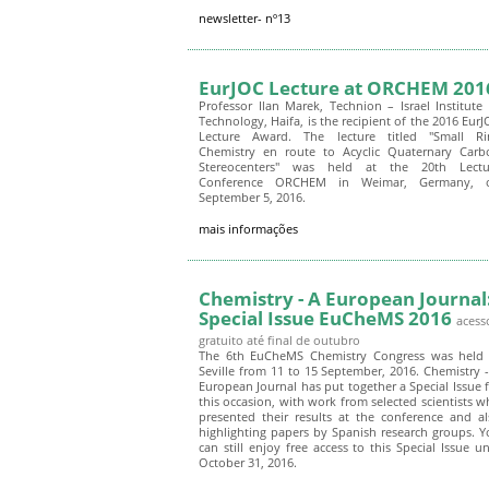
newsletter- nº13
EurJOC Lecture at ORCHEM 201
Professor Ilan Marek, Technion – Israel Institute
Technology, Haifa, is the recipient of the 2016 Eur
Lecture Award. The lecture titled "Small Ri
Chemistry en route to Acyclic Quaternary Carb
Stereocenters" was held at the 20th Lectu
Conference ORCHEM in Weimar, Germany, 
September 5, 2016.
mais informações
Chemistry - A European Journal
Special Issue EuCheMS 2016
acess
gratuito até final de outubro
The 6th EuCheMS Chemistry Congress was held 
Seville from 11 to 15 September, 2016. Chemistry 
European Journal has put together a Special Issue 
this occasion, with work from selected scientists 
presented their results at the conference and al
highlighting papers by Spanish research groups. 
can still enjoy free access to this Special Issue un
October 31, 2016.