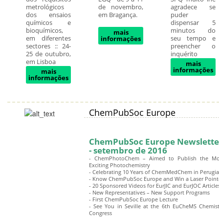
metrológicos
de novembro,
agradece se
dos ensaios
em Bragança.
puder
químicos e
dispensar 5
bioquímicos,
minutos do
mais
em diferentes
seu tempo e
informações
sectores :: 24-
preencher o
25 de outubro,
inquérito
em Lisboa
mais
informações
mais
informações
ChemPubSoc Europe
ChemPubSoc Europe Newslette
- setembro de 2016
- ChemPhotoChem – Aimed to Publish the Mo
Exciting Photochemistry
- Celebrating 10 Years of ChemMedChem in Perugia
- Know ChemPubSoc Europe and Win a Laser Point
- 20 Sponsored Videos for EurJIC and EurJOC Article
- New Representatives – New Support Programs
- First ChemPubSoc Europe Lecture
- See You in Seville at the 6th EuCheMS Chemist
Congress