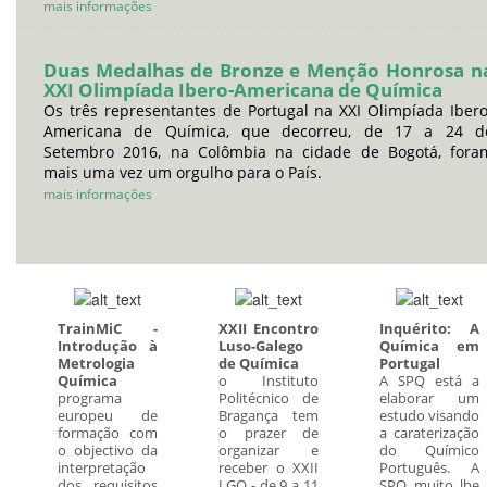
mais informações
Duas Medalhas de Bronze e Menção Honrosa n
XXI Olimpíada Ibero-Americana de Química
Os três representantes de Portugal na XXI Olimpíada Ibero
Americana de Química, que decorreu, de 17 a 24 d
Setembro 2016, na Colômbia na cidade de Bogotá, fora
mais uma vez um orgulho para o País.
mais informações
TrainMiC -
XXII Encontro
Inquérito: A
Introdução à
Luso-Galego
Química em
Metrologia
de Química
Portugal
Química
o Instituto
A SPQ está a
programa
Politécnico de
elaborar um
europeu de
Bragança tem
estudo visando
formação com
o prazer de
a caraterização
o objectivo da
organizar e
do Químico
interpretação
receber o XXII
Português. A
dos requisitos
LGQ - de 9 a 11
SPQ muito lhe