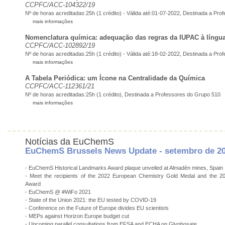
CCPFC/ACC-104322/19
Nº de horas acreditadas:25h (1 crédito) - Válida até:01-07-2022,
Destinada a Pro
mais informações
Nomenclatura química: adequação das regras da IUPAC à língu
CCPFC/ACC-102892/19
Nº de horas acreditadas:25h (1 crédito) - Válida até:18-02-2022, Destinada a Pr
mais informações
A Tabela Periódica: um Ícone na Centralidade da Química
CCPFC/ACC-112361/21
Nº de horas acreditadas:25h (1 crédito), Destinada a Professores do Grupo 510
mais informações
Notícias da EuChemS
EuChemS Brussels News Update - setembro de 2
- EuChemS Historical Landmarks Award plaque unveiled at Almadén mines, Spain
- Meet the recipients of the 2022 European Chemistry Gold Medal and the 
Award
- EuChemS @ #WiFo 2021
- State of the Union 2021: the EU tested by COVID-19
- Conference on the Future of Europe divides EU scientists
- MEPs against Horizon Europe budget cut
- Upcoming parallel consultations from EFSA and ECHA on Glyphosate