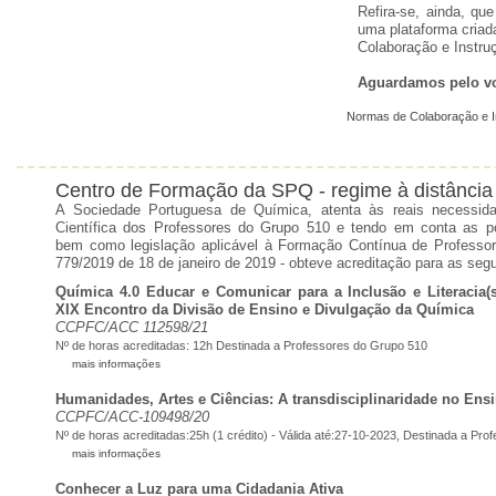
Refira-se, ainda, q
uma plataforma criad
Colaboração e Instru
Aguardamos pelo vo
Normas de Colaboração e I
Centro de Formação da SPQ - regime à distância
A Sociedade Portuguesa de Química, atenta às reais necessi
Científica dos Professores do Grupo 510 e tendo em conta as po
bem como legislação aplicável à Formação Contínua de Professor
779/2019 de 18 de janeiro de 2019 - obteve acreditação para as seg
Química 4.0 Educar e Comunicar para a Inclusão e Literacia(
XIX Encontro da Divisão de Ensino e Divulgação da Química
CCPFC/ACC 112598/21
Nº de horas acreditadas: 12h
Destinada a Professores do Grupo 510
mais informações
Humanidades, Artes e Ciências: A transdisciplinaridade no Ens
CCPFC/ACC-109498/20
Nº de horas acreditadas:25h (1 crédito) - Válida até:27-10-2023,
Destinada a Pro
mais informações
Conhecer a Luz para uma Cidadania Ativa