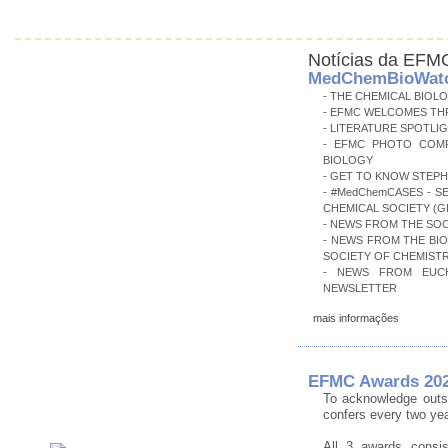
Notícias da EFM
MedChemBioWatch
- THE CHEMICAL BIOL
- EFMC WELCOMES TH
- LITERATURE SPOTLI
- EFMC PHOTO COMP
BIOLOGY
- GET TO KNOW STEP
- #MedChemCASES - S
CHEMICAL SOCIETY (G
- NEWS FROM THE SOC
- NEWS FROM THE BI
SOCIETY OF CHEMISTR
- NEWS FROM EUCH
NEWSLETTER
mais informações
EFMC Awards 2022
To acknowledge outs
confers every two ye
All 3 awards consis