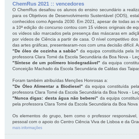
ChemRus 2021 :: vencedores
O ChemRus desafiou os alunos do ensino secundário a realiz
para os Objetivos de Desenvolvimento Sustentável (ODS), est
conhecidos como Agenda 2030. Em 2021, apesar de todas as r
a 10ª edição do concurso contou com 15 vídeos originais de eq
os vídeos são marcados pela presença das máscaras em adição
por vídeos de Ciência a partir de casa. O nível competitivo dos 
das artes gráficas, presentearam-nos com uma decisão difícil. A
"De óleo de cozinha a sabão"
da equipa constituída pela In
professora Clara Tomé da Escola Secundária da Boa Nova - Leç
"Síntese de um polímero biodegradável"
da equipa constit
Conceição Machado da Escola Secundária de Caldas das Taipa
Foram também atribuídas Menções Honrosas a:
"De Óleo Alimentar a Biodiesel"
da equipa constituída pel
professora Clara Tomé da Escola Secundária da Boa Nova - Leç
"Nunca digas: desta água não beberei"
da equipa constituí
pela professora Clara Tomé da Escola Secundária da Boa Nova 
Os elementos do grupo, bem como o professor responsável, 
pessoal com o apoio do Centro Ciência Viva de Lisboa e da Gra
mais informações