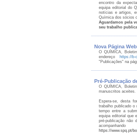
encontro da expecta
equipa editorial do
notícias e artigos,
Química dos sócios c
Aguardamos pela vo
seu trabalho publi
Nova Página Web
O QUÍMICA, Boleti
endereço
https://b-
"Publicações" na pá
Pré-Publicação d
O QUÍMICA, Boletim
manuscritos aceites.
Espera-se, desta f
trabalho publicado o
tempo entre a subm
equipa editorial que
pré-publicação não 
acompanhand
https://www.spq.pt/b