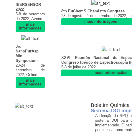
IBERSENSOR
2022
8th EuChemS Chemistry Congress
5-8 de setembro
28 de agosto - 1 de setembro de 2022, L
de 2022, Aveiro
mais informações
mais
informações
3rd
NanoPurAsp
Mini
XXVII Reunión Nacional de Espect
Symposium
Congreso Ibérico de Espectroscopía (
23-24 de
5-8 de julho de 2022
setembro de
mais informações
2022, Online
mais
informações
Boletim Química
Sistema DOI imp
A Direção da SPQ e 
sistema DOI para 
implementado. O padr
permitir dar uma mai