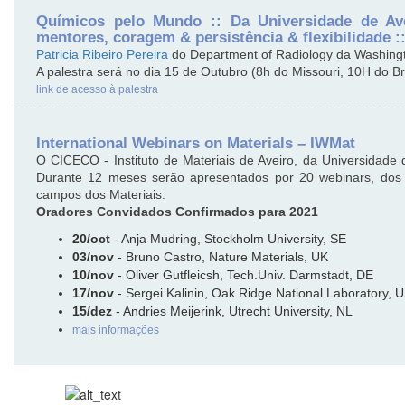
Químicos pelo Mundo :: Da Universidade de Av
mentores, coragem & persistência & flexibilidade ::
Patricia Ribeiro Pereira
do Department of Radiology da Washingto
A palestra será no dia 15 de Outubro (8h do Missouri, 10H do B
link de acesso à palestra
International Webinars on Materials – IWMat
O CICECO - Instituto de Materiais de Aveiro, da Universidade d
Durante 12 meses serão apresentados por 20 webinars, dos m
campos dos Materiais.
Oradores Convidados Confirmados para 2021
20/oct
- Anja Mudring, Stockholm University, SE
03/nov
- Bruno Castro, Nature Materials, UK
10/nov
- Oliver Gutfleicsh, Tech.Univ. Darmstadt, DE
17/nov
- Sergei Kalinin, Oak Ridge National Laboratory, 
15/dez
- Andries Meijerink, Utrecht University, NL
mais informações