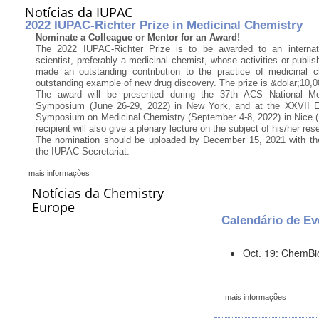
Notícias da IUPAC
2022 IUPAC-Richter Prize in Medicinal Chemistry
Nominate a Colleague or Mentor for an Award!
The 2022 IUPAC-Richter Prize is to be awarded to an internati
scientist, preferably a medicinal chemist, whose activities or publ
made an outstanding contribution to the practice of medicinal 
outstanding example of new drug discovery. The prize is &dolar;10,0
The award will be presented during the 37th ACS National Me
Symposium (June 26-29, 2022) in New York, and at the XXVII E
Symposium on Medicinal Chemistry (September 4-8, 2022) in Nice (
recipient will also give a plenary lecture on the subject of his/her res
The nomination should be uploaded by December 15, 2021 with the
the IUPAC Secretariat.
mais informações
Notícias da Chemistry
Europe
Calendário de Ev
Oct. 19: ChemB
mais informações