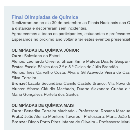
Final Olimpíadas de Química
Realizaram-se no dia 30 de setembro as Finais Nacionais das O
à distância e decorreram sem incidentes.
Agradecemos a todos os participantes, estudantes e professore
Esperamos no próximo ano voltar a ter estes eventos presencial
OLIMPÍADAS DE QUÍMICA JÚNIOR
Ouro:
Salesiana do Estoril
Alunos: Leonardo Oliveira, Shaun Kim e Mateus Duarte Gaspar d
Prata:
Escola Básica dos 2.º e 3.º Ciclos de Júlio Brandão
Alunos: Inês Carvalho Costa, Álvaro Gil Azevedo Vieira de Cas
Silva Ferreira
Bronze:
Escola Secundária Camilo Castelo Branco, Vila Nova d
Alunos: Afonso Cláudio Machado, Duarte Alexandre Cunha e Si
Maria Gonçalves Portela dos Santos
OLIMPÍADAS DE QUÍMICA MAIS
Ouro:
Benedita Ferreira Machado - Professora: Rosana Marque
Prata:
João Afonso Monteiro Tavares - Professora: Maria João 
Bronze:
Diogo Porto Pires Infante de Oliveira - Professora: Ma