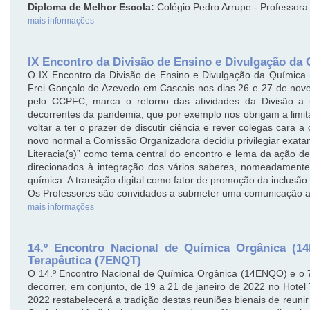
Diploma de Melhor Escola:
Colégio Pedro Arrupe - Professor
mais informações
IX Encontro da Divisão de Ensino e Divulgação da
O IX Encontro da Divisão de Ensino e Divulgação da Química 
Frei Gonçalo de Azevedo em Cascais nos dias 26 e 27 de nov
pelo CCPFC, marca o retorno das atividades da Divisão a 
decorrentes da pandemia, que por exemplo nos obrigam a limi
voltar a ter o prazer de discutir ciência e rever colegas cara 
novo normal a Comissão Organizadora decidiu privilegiar exata
Literacia(s)
” como tema central do encontro e lema da ação de
direcionados à integração dos vários saberes, nomeadamente a
química. A transição digital como fator de promoção da inclusã
Os Professores são convidados a submeter uma comunicação at
mais informações
14.º Encontro Nacional de Química Orgânica (1
Terapêutica (7ENQT)
O 14.º Encontro Nacional de Química Orgânica (14ENQO) e o 7
decorrer, em conjunto, de 19 a 21 de janeiro de 2022 no Hote
2022 restabelecerá a tradição destas reuniões bienais de reuni