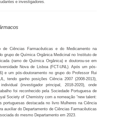
udantes e investigadores.
fármacos
o de Ciências Farmacêuticas e do Medicamento na
o grupo de Química Orgânica Medicinal no Instituto de
licada (ramo de Química Orgânica) e doutorou-se em
niversidade Nova de Lisboa (FCT-UNL). Após um pós-
6) e um pós-doutoramento no grupo do Professor Rui
FUL, tendo ganho posições Ciência 2007 (2008-2013),
ndividual (investigador principal, 2018-2020), onde
rabalho foi reconhecido pela Sociedade Portuguesa de
yal Society of Chemistry com a nomeação “new talent:
 portuguesas destacada no livro Mulheres na Ciência
ra auxiliar do Departamento de Ciências Farmacêuticas
associada do mesmo Departamento em 2023.