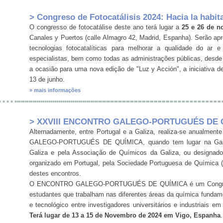
> Congreso de Fotocatálisis 2024: Hacia la habit
O congresso de fotocatálise deste ano terá lugar a
25 e 26 de n
Canales y Puertos (calle Almagro 42, Madrid, Espanha). Serão ap
tecnologias fotocatalíticas para melhorar a qualidade do ar
especialistas, bem como todas as administrações públicas, desde 
a ocasião para uma nova edição de "Luz y Acción", a iniciativa
13 de junho.
» mais informações
> XXVIII ENCONTRO GALEGO-PORTUGUÉS DE 
Alternadamente, entre Portugal e a Galiza, realiza-se anualm
GALEGO-PORTUGUÉS DE QUÍMICA, quando tem lugar na Galiza,
Galiza e pela Associação de Químicos da Galiza, ou des
organizado em Portugal, pela Sociedade Portuguesa de Química 
destes encontros.
O ENCONTRO GALEGO-PORTUGUÉS DE QUÍMICA é um Congresso In
estudantes que trabalham nas diferentes áreas da química fundamen
e tecnológico entre investigadores universitários e industriais 
Terá lugar de 13 a 15 de Novembro de 2024 em Vigo, Espanha
.