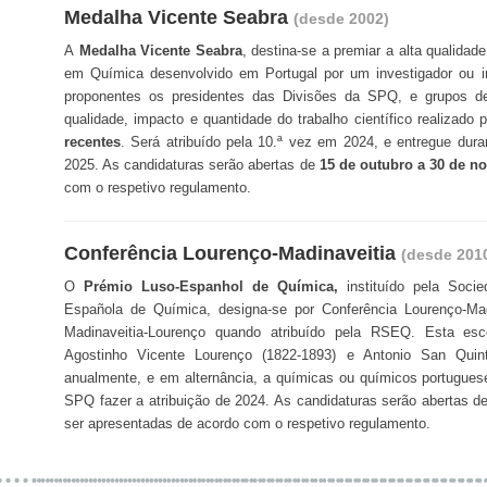
Medalha Vicente Seabra
(desde 2002)
A
Medalha Vicente Seabra
, destina-se a premiar a alta qualidad
em Química desenvolvido em Portugal por um investigador ou 
proponentes os presidentes das Divisões da SPQ, e grupos d
qualidade, impacto e quantidade do trabalho científico realizad
recentes
. Será atribuído pela 10.ª vez em 2024, e entregue dur
2025. As candidaturas serão abertas de
15 de outubro a 30 de n
com o respetivo regulamento.
Conferência Lourenço-Madinaveitia
(desde 201
O
Prémio Luso-Espanhol de Química,
instituído pela Soci
Española de Química, designa-se por Conferência Lourenço-Mad
Madinaveitia-Lourenço quando atribuído pela RSEQ. Esta esco
Agostinho Vicente Lourenço (1822-1893) e Antonio San Quint
anualmente, e em alternância, a químicas ou químicos portugues
SPQ fazer a atribuição de 2024. As candidaturas serão abertas d
ser apresentadas de acordo com o respetivo regulamento.