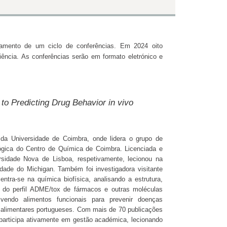
mento de um ciclo de conferências. Em 2024 oito
ência. As conferências serão em formato eletrónico e
to Predicting Drug Behavior
in vivo
a Universidade de Coimbra, onde lidera o grupo de
ógica do Centro de Química de Coimbra. Licenciada e
sidade Nova de Lisboa, respetivamente, lecionou na
dade do Michigan. Também foi investigadora visitante
ntra-se na química biofísica, analisando a estrutura,
 do perfil ADME/tox de fármacos e outras moléculas
lvendo alimentos funcionais para prevenir doenças
 alimentares portugueses. Com mais de 70 publicações
participa ativamente em gestão académica, lecionando