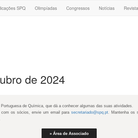
licações SPQ
Olimpíadas
Congressos
Notícias
Revist
tubro de 2024
e Portuguesa de Química, que dá a conhecer algumas das suas atividades.
te com os sócios, envie um email para
secretariado@spq.pt
. Mantenha os 
.
» Área de Associado