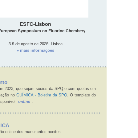
ESFC-Lisbon
 European Symposium on Fluorine Chemistry
3-9 de agosto de 2025, Lisboa
» mais informações
nto
 em 2023, que sejam sócios da SPQ e com quotas em
icação no
QUÍMICA - Boletim da SPQ
. O template do
isponível
online
.
MICA
o online dos manuscritos aceites.