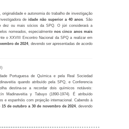
e, originalidade e autonomia do trabalho de investigação
investigadora de
idade não superior a 40 anos
. São
e dez ou mais sócios da SPQ. O júri considerará a
o pelos nomeados, especialmente
nos cinco anos mais
ante o XXVIII Encontro Nacional da SPQ a realizar em
ovembro de 2024
, devendo ser apresentadas de acordo
0)
edade Portuguesa de Química e pela Real Sociedad
inaveitia quando atribuído pela SPQ, e Conferencia
lha destina-se a recordar dois químicos notáveis:
ín Madinaveitia y Tabuyo (1890-1974). É atribuído
es e espanhóis com projeção internacional. Cabendo à
e
15 de outubro a 30 de novembro de 2024
, devendo