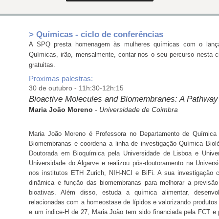
> Químicas - ciclo de conferências
A SPQ presta homenagem às mulheres químicas com o lança
Químicas, irão, mensalmente, contar-nos o seu percurso nesta ci
gratuitas.
Proximas palestras:
30 de outubro - 11h:30-12h:15
Bioactive Molecules and Biomembranes: A Pathway 
Maria João Moreno
-
Universidade de Coimbra
Maria João Moreno é Professora no Departamento de Química d
Biomembranas e coordena a linha de investigação Química Biol
Doutorada em Bioquímica pela Universidade de Lisboa e Univer
Universidade do Algarve e realizou pós-doutoramento na Universi
nos institutos ETH Zurich, NIH-NCI e BiFi. A sua investigação ce
dinâmica e função das biomembranas para melhorar a previsão
bioativas. Além disso, estuda a química alimentar, desenvo
relacionadas com a homeostase de lípidos e valorizando produtos
e um índice-H de 27, Maria João tem sido financiada pela FCT e 