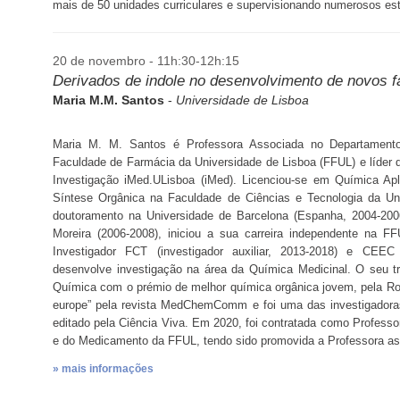
mais de 50 unidades curriculares e supervisionando numerosos est
20 de novembro - 11h:30-12h:15
Derivados de indole no desenvolvimento de novos 
Maria M.M. Santos
-
Universidade de Lisboa
Maria M. M. Santos é Professora Associada no Departament
Faculdade de Farmácia da Universidade de Lisboa (FFUL) e líder d
Investigação iMed.ULisboa (iMed). Licenciou-se em Química Ap
Síntese Orgânica na Faculdade de Ciências e Tecnologia da U
doutoramento na Universidade de Barcelona (Espanha, 2004-200
Moreira (2006-2008), iniciou a sua carreira independente na F
Investigador FCT (investigador auxiliar, 2013-2018) e CEEC i
desenvolve investigação na área da Química Medicinal. O seu t
Química com o prémio de melhor química orgânica jovem, pela Ro
europe” pela revista MedChemComm e foi uma das investigadoras
editado pela Ciência Viva. Em 2020, foi contratada como Professo
e do Medicamento da FFUL, tendo sido promovida a Professora 
» mais informações