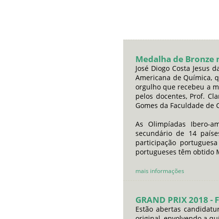
Medalha de Bronze 
José Diogo Costa Jesus d
Americana de Química, qu
orgulho que recebeu a me
pelos docentes, Prof. C
Gomes da Faculdade de Ci
As Olimpíadas Ibero-a
secundário de 14 países
participação portugues
portugueses têm obtido M
mais informações
GRAND PRIX 2018 - F
Estão abertas candidat
original, envolvendo a q