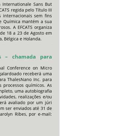
n Internationale Sans But
ATS regida pelo Título III
s internacionais sem fins
 de Química mantém a sua
orosos. A EFCATS organiza
r de 18 a 23 de Agosto em
, Bélgica e Holanda.
cs – chamada para
nal Conference on Micro
 galardoado receberá uma
ra ThalesNano Inc. para
 processos químicos. As
pleto, uma autobiografia
idades, realizações e/ou
rá avaliado por um júri
m ser enviados até 31 de
rolyn Ribes, por e-mail: