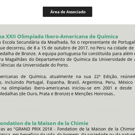
Área de Associado
na XXII Olimpíada Ibero-Americana de Química
a Escola Secundária da Mealhada, foi o representante de Portugal
e decorreu, de 8 a 15 de outubro de 2017, no Peru na cidade de
dalha de Bronze. A equipa portuguesa foi constituída para além d
lara Magalhães do Departamento de Química da Universidade de Av
ências da Universidade do Porto.
mericanas de Química, atualmente na sua 22ª Edição, reúne
, incluindo Portugal, Espanha, Brasil, Argentina, Peru, México
a na olimpíadas ibero-americanas iniciou-se em 2001 e desde
edalhas (de Ouro, Prata e Bronze) e Menções Honrosas..
ondation de la Maison de la Chimie
uras ao "GRAND PRIX 2018 - Fondation de la Maison de la Chimi
uímica, em benefício da vida, do homem, da sociedade ou da natu