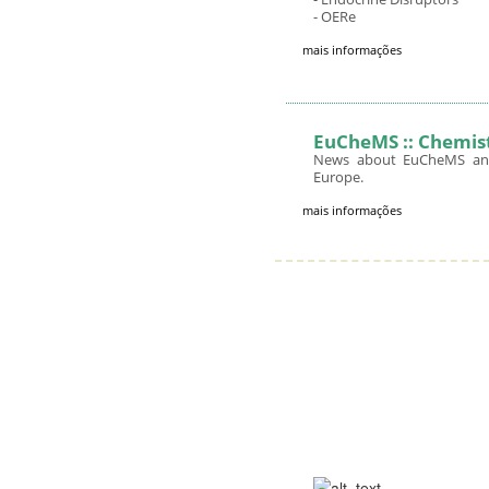
- OERe
mais informações
EuCheMS :: Chemist
News about EuCheMS and 
Europe.
mais informações