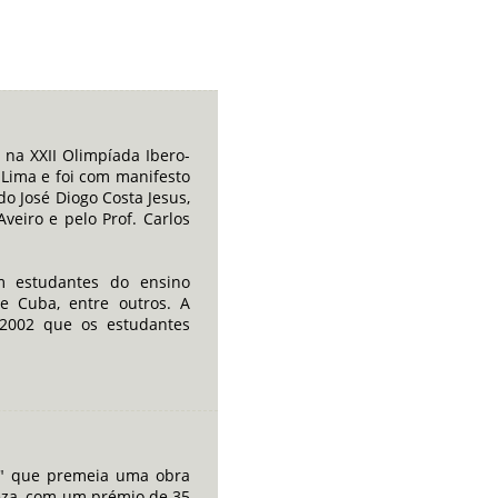
 na XXII Olimpíada Ibero-
 Lima e foi com manifesto
o José Diogo Costa Jesus,
eiro e pelo Prof. Carlos
m estudantes do ensino
 e Cuba, entre outros. A
 2002 que os estudantes
e" que premeia uma obra
reza, com um prémio de 35