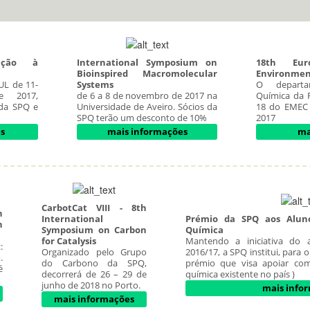
ução à
International Symposium on
18th Eu
Bioinspired Macromolecular
Environmen
UL de 11-
Systems
O departa
 2017,
de 6 a 8 de novembro de 2017 na
Química da 
 da SPQ e
Universidade de Aveiro. Sócios da
18 do EMEC
SPQ terão um desconto de 10%
2017
s
mais informações
ma
CarbotCat VIII - 8th
n
International
Prémio da SPQ aos Alun
n
Symposium on Carbon
Química
for Catalysis
Mantendo a iniciativa do 
:
Organizado pelo Grupo
2016/17, a SPQ institui, para 
.
do Carbono da SPQ,
prémio que visa apoiar com
é
decorrerá de 26 – 29 de
química existente no país )
junho de 2018 no Porto.
mais info
mais informações