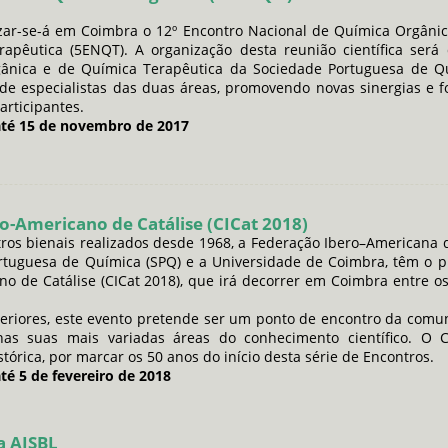
izar-se-á em Coimbra o 12º Encontro Nacional de Química Orgânic
apêutica (5ENQT). A organização desta reunião científica será
gânica e de Química Terapêutica da Sociedade Portuguesa de Qu
de especialistas das duas áreas, promovendo novas sinergias e 
articipantes.
té 15 de novembro de 2017
o-Americano de Catálise (CICat 2018)
os bienais realizados desde 1968, a Federação Ibero–Americana 
ortuguesa de Química (SPQ) e a Universidade de Coimbra, têm o p
o de Catálise (CICat 2018), que irá decorrer em Coimbra entre o
teriores, este evento pretende ser um ponto de encontro da comu
 nas suas mais variadas áreas do conhecimento científico. O C
stórica, por marcar os 50 anos do início desta série de Encontros.
é 5 de fevereiro de 2018
a AISBL