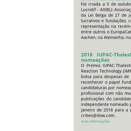
Foi criada a 5 de outubr
Lucratif - AISBL): Associ
da Lei Belga de 27 de ju
lucrativos e fundações,
representação na recém-c
entre outros o EuropaCat
Aachen, na Alemanha, nu
2018 IUPAC-Thale
nomeações
O Prémio IUPAC-ThalesN
Reaction Technology [IM
bolsa para despesas de
reconhecer o papel fun
candidaturas por nomeaç
profissional com não ma
publicações do candida
independente nomeado pe
janeiro de 2018 para a 
cribes@dow.com.
mais informações