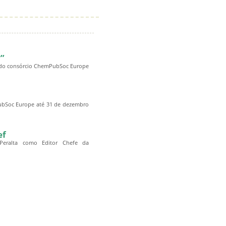
y”
s do consórcio ChemPubSoc Europe
PubSoc Europe até 31 de dezembro
ef
eralta como Editor Chefe da