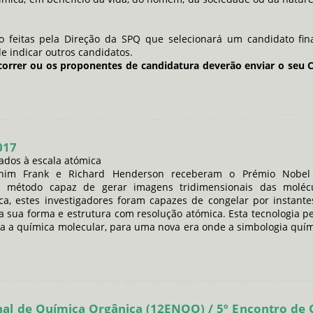
ão feitas pela Direção da SPQ que selecionará um candidato fin
e indicar outros candidatos.
orrer ou os proponentes de candidatura deverão enviar o seu CV
017
ados à escala atómica
achim Frank e Richard Henderson receberam o Prémio Nobel
 método capaz de gerar imagens tridimensionais das moléc
ica, estes investigadores foram capazes de congelar por instan
a sua forma e estrutura com resolução atómica. Esta tecnologia pe
da a química molecular, para uma nova era onde a simbologia quí
nal de Química Orgânica (12ENQO) / 5º Encontro de 