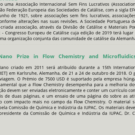
o uma Associação Internacional Sem Fins Lucrativos (Associatio
ação Federação Europeia das Sociedades de Catálise, com a sigla EFC
nho de 1921, sobre associações sem fins lucrativos, associaçõe
 conforme alterações nas suas revisões. A Sociedade Portuguesa
riada associação, através da Divisão de Catálise e Materiais P
 - Congresso Europeu de Catálise cuja edição de 2019 terá luga
ma organização conjunta das comunidade de catálise da Alemanha
sNano Prize in Flow Chemistry and Microfluidi
ano criado em 2011 será atribuído durante a 15th Internatio
RET] em Karlsruhe, Alemanha, de 21 a 24 de outubro de 2018. O
 viagem. O Prémio de 7500 USD é suportado pela empresa húnga
damental que a Flow Chemistry desempenha para a melhoria dos
ão devem ser enviadas eletronicamente e conter um currículo com
is de duas páginas, e um ensaio de uma página do sobre as ativ
to com impacto mais no campo da Flow Chemistry. O material se
la Comissão de Química e Indústria da IUPAC. Os materiais deve
presidente da Comissão de Química e Indústria da IUPAC, Dr. Ca