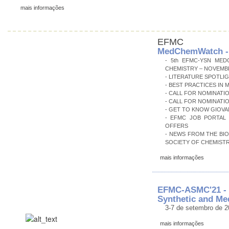
mais informações
EFMC
MedChemWatch - 
- 5th EFMC-YSN MED
CHEMISTRY – NOVEMBER 
- LITERATURE SPOTLI
- BEST PRACTICES IN 
- CALL FOR NOMINATIO
- CALL FOR NOMINATI
- GET TO KNOW GIOVA
- EFMC JOB PORTAL
OFFERS
- NEWS FROM THE BI
SOCIETY OF CHEMISTR
mais informações
EFMC-ASMC'21 - 
Synthetic and Me
3-7 de setembro de 2
mais informações