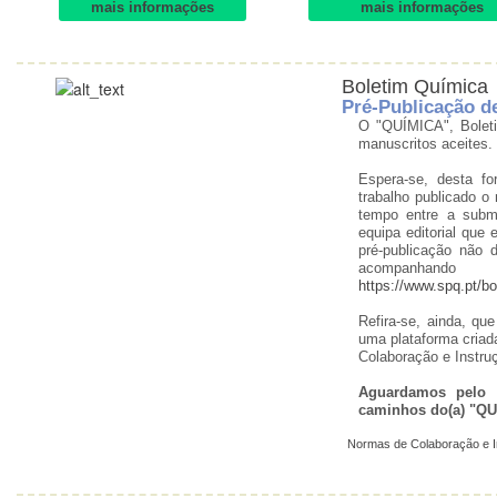
mais informações
mais informações
Boletim Química
Pré-Publicação d
O "QUÍMICA", Boleti
manuscritos aceites.
Espera-se, desta f
trabalho publicado o
tempo entre a subm
equipa editorial que
pré-publicação não 
acompanhand
https://www.spq.pt/b
Refira-se, ainda, q
uma plataforma criad
Colaboração e Instru
Aguardamos pelo v
caminhos do(a) "QU
Normas de Colaboração e I