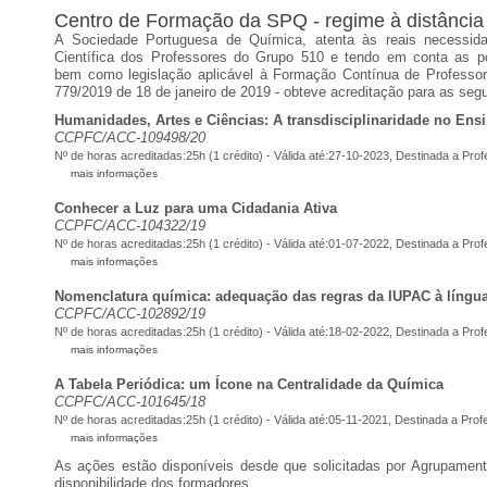
Centro de Formação da SPQ - regime à distância
A Sociedade Portuguesa de Química, atenta às reais necessi
Científica dos Professores do Grupo 510 e tendo em conta as po
bem como legislação aplicável à Formação Contínua de Professor
779/2019 de 18 de janeiro de 2019 - obteve acreditação para as seg
Humanidades, Artes e Ciências: A transdisciplinaridade no Ens
CCPFC/ACC-109498/20
Nº de horas acreditadas:25h (1 crédito) - Válida até:27-10-2023,
Destinada a Pro
mais informações
Conhecer a Luz para uma Cidadania Ativa
CCPFC/ACC-104322/19
Nº de horas acreditadas:25h (1 crédito) - Válida até:01-07-2022,
Destinada a Pro
mais informações
Nomenclatura química: adequação das regras da IUPAC à língu
CCPFC/ACC-102892/19
Nº de horas acreditadas:25h (1 crédito) - Válida até:18-02-2022, Destinada a Pr
mais informações
A Tabela Periódica: um Ícone na Centralidade da Química
CCPFC/ACC-101645/18
Nº de horas acreditadas:25h (1 crédito) - Válida até:05-11-2021, Destinada a Pr
mais informações
As ações estão disponíveis desde que solicitadas por Agrupamen
disponibilidade dos formadores.